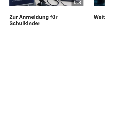
DLR
© 
Zur Anmel­dung für
Weitere
Schulkinder