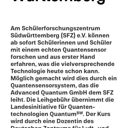
Am Schüler­forschungszen­trum
Südwürt­tem­berg (SFZ) e.V. können
ab sofort Schülerin­nen und Schüler
mit einem echten Quantensen­sor
forschen und aus erster Hand
erfahren, was die vielver­sprechende
Technolo­gie heute schon kann.
Möglich gemacht wird dies durch ein
Quantensen­sorsys­tem, das die
Advanced Quantum GmbH dem SFZ
leiht. Die Leihge­bühr übern­immt die
Landesini­tia­tive für Quanten­
technologien Quantum
. Der Kurs
BW
wird durch eine Dozentin des