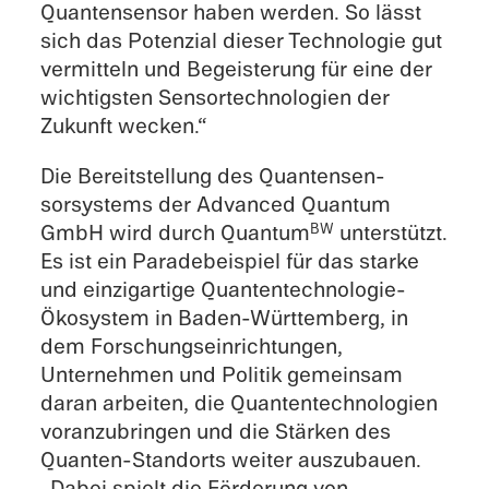
Quantensen­sor haben werden. So lässt
sich das Poten­zial dieser Technolo­gie gut
vermit­teln und Begeis­terung für eine der
wichtig­sten Sensortech­nolo­gien der
Zukunft wecken.“
Die Bereit­stel­lung des Quantensen­
sorsys­tems der Advanced Quantum
GmbH wird durch Quantum
unter­stützt.
BW
Es ist ein Parade­beispiel für das starke
und einzi­gar­tige Quantentechnologie-
Ökosystem in Baden-Württemberg, in
dem Forschung­sein­rich­tun­gen,
Unternehmen und Politik gemein­sam
daran arbeiten, die Quanten­technologien
voranzubrin­gen und die Stärken des
Quanten-Standorts weiter auszubauen.
„Dabei spielt die Förderung von