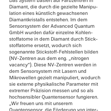
Das System basiert auf Farbzen­tren in
Diamant, die durch die gezielte Manip­u­
la­tion eines künstlich gewach­se­nen
Diaman­tkristalls entste­hen. Im dem
Sensorsys­tem der Advanced Quantum
GmbH wurden dafür einzelne Kohlen­
stoffatome in dem Diamant durch Stick­
stoffatome ersetzt, wodurch sich
sogenan­nte Stickstoff-Fehlstellen bilden
(NV-Zentren aus dem eng. „nitro­gen
vacancy“). Diese NV-Zentren werden in
dem Sensorsys­tem mit Lasern und
Mikrow­ellen gezielt manip­uliert, wodurch
sie externe physikalis­che Parame­ter mit
extremer Präzi­sion messen und so als
hochsen­si­bler Quantensen­sor fungieren.
„Wir freuen uns mit unserem
Quantensen­sor, die Förderung von inter­