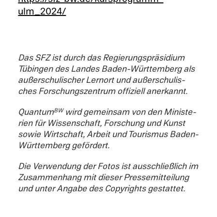
ulm_2024/
Das SFZ ist durch das Regierung­sprä­sid­ium
Tübin­gen des Landes Baden-Württemberg als
außer­schulis­cher Lernort und außer­schulis­
ches Forschungszen­trum offiziell anerkannt.
Quantum
wird gemein­sam von den Minis­te­
BW
rien für Wissen­schaft, Forschung und Kunst
sowie Wirtschaft, Arbeit und Touris­mus Baden-
Württemberg gefördert.
Die Verwen­dung der Fotos ist ausschließlich im
Zusam­men­hang mit dieser Pressemit­teilung
und unter Angabe des Copyrights gestattet.