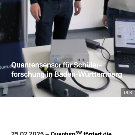
Quantensen­sor für Schüler­
forschung in Baden-Württemberg
DLR
25.02.2025
–
Quantum
fördert die
BW