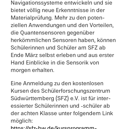
Naviga­tion­ssys­teme entwick­eln und sie
bietet völlig neue Erken­nt­nisse in der
Materi­al­prü­fung. Mehr zu den poten­
ziellen Anwen­dun­gen und den Vorteilen,
die Quantensen­soren gegenüber
herkömm­lichen Sensoren haben, können
Schülerin­nen und Schüler am SFZ ab
Ende März selbst erleben und aus erster
Hand Einblicke in die Sensorik von
morgen erhalten.
Eine Anmel­dung zu den kosten­losen
Kursen des Schüler­forschungszen­trum
Südwürt­tem­berg (SFZ) e.V. ist für inter­
essierter Schülerin­nen und ‑schüler ab
der achten Klasse unter folgen­dem Link
möglich:
https://sfz-bw.de/kursprogramm-