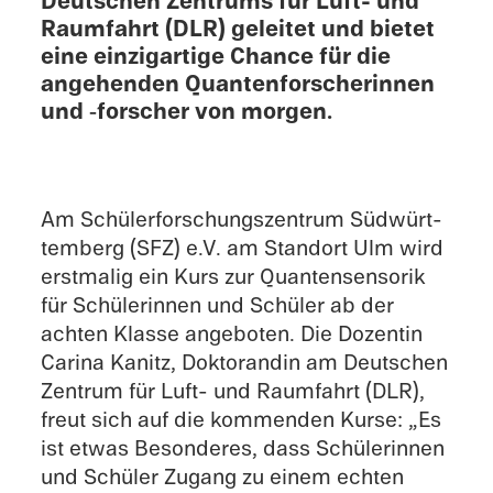
Deutschen Zentrums für Luft- und
Raumfahrt (DLR) geleitet und bietet
eine einzi­gar­tige Chance für die
angehen­den Quanten­forscherin­nen
und ‑forscher von morgen.
Am Schüler­forschungszen­trum Südwürt­
tem­berg (SFZ) e.V. am Standort Ulm wird
erstma­lig ein Kurs zur Quanten­sensorik
für Schülerin­nen und Schüler ab der
achten Klasse angeboten. Die Dozentin
Carina Kanitz, Doktorandin am Deutschen
Zentrum für Luft- und Raumfahrt (DLR),
freut sich auf die kommenden Kurse: „Es
ist etwas Beson­deres, dass Schülerin­nen
und Schüler Zugang zu einem echten