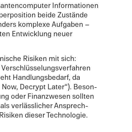
nten­com­puter Infor­ma­tio­nen
er­po­si­tion beide Zustände
on­ders komplexe Aufgaben –
zten Entwick­lung neuer
nis­che Risiken mit sich:
 Verschlüs­selungsver­fahren
ht Handlungs­be­darf, da
e Now, Decrypt Later“). Beson­
­gung oder Finanzwe­sen sollten
als verlässlicher Ansprech­
 Risiken dieser Technologie.