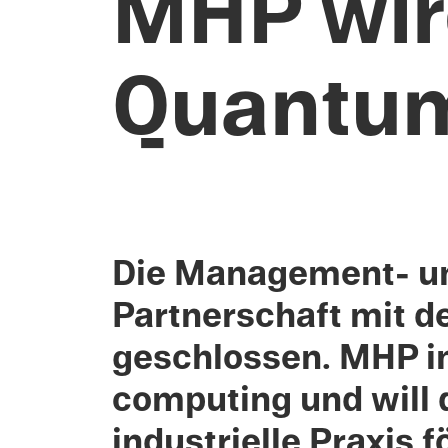
MHP wir
Quantu
Die Management- und
Partner­schaft mit 
geschlossen.
MHP in
computing und will d
indus­trielle Praxis f