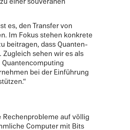
 zu einer souverä­nen
st es, den Trans­fer von
ben. Im Fokus stehen konkrete
zu beitra­gen, dass Quanten­
 Zugle­ich sehen wir es als
rch Quanten­computing
ernehmen bei der Einführung
stützen.“
 Rechen­prob­leme auf völlig
mm­liche Computer mit Bits