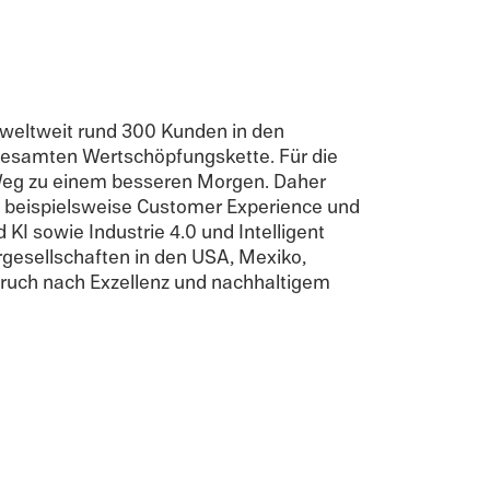
r weltweit rund 300 Kunden in den
 gesamten Wertschöp­fungs­kette. Für die
m Weg zu einem besseren Morgen. Daher
 beispiel­sweise Customer Experi­ence und
I sowie Indus­trie 4.0 und Intel­li­gent
erge­sellschaften in den USA, Mexiko,
pruch nach Exzel­lenz und nachhaltigem