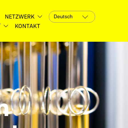
NETZW­ERK
Untermenü
Untermenü
öffnen
öffnen
KONTAKT
W
Untermenü
öffnen
m