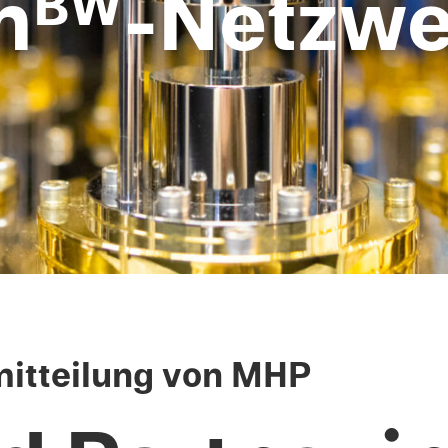
m
-Netzw­
BW
it­teilung von MHP