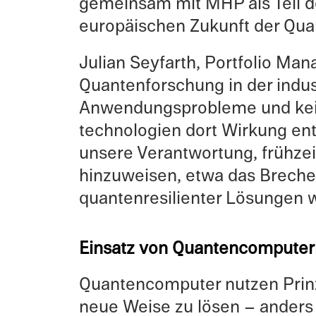
gemein­sam mit MHP als Teil 
europäis­chen Zukunft der Quan
Julian Seyfarth, Portfo­lio Man
Quanten­forschung in der indus
Anwen­dung­sprob­leme und kein
technologien dort Wirkung entfa
unsere Verant­wor­tung, frühzei
hinzuweisen, etwa das Brechen
quanten­re­silien­ter Lösun­ge
Einsatz von Quantencomputer
Quanten­com­puter nutzen Prin
neue Weise zu lösen – anders 