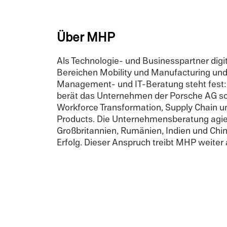
Über MHP
Als Technologie- und Business­part­ner dig
Bereichen Mobil­ity und Manufac­tur­ing un
Management- und IT-Beratung steht fest: 
berät das Unternehmen der Porsche AG sowo
Workforce Trans­for­ma­tion, Supply Chain un
Products. Die Unternehmens­ber­atung agiert
Großbri­tan­nien, Rumänien, Indien und Ch
Erfolg. Dieser Anspruch treibt MHP weiter 