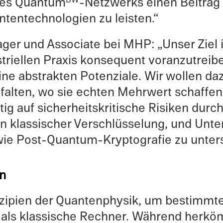
des Quantum
-Netzw­erks einen Beitrag
ten­technologien zu leisten.“
ager und Associate bei MHP: „Unser Ziel i
­triellen Praxis konse­quent voranzutrei
e abstrak­ten Poten­ziale. Wir wollen da
l­ten, wo sie echten Mehrw­ert schaf­fen.
tig auf sicher­heit­skri­tis­che Risiken du
 klassis­cher Verschlüs­selung, und Unt
n wie Post-Quantum-Kryptografie zu unter
n
zip­ien der Quanten­physik, um bestimmte
als klassis­che Rechner. Während herkö