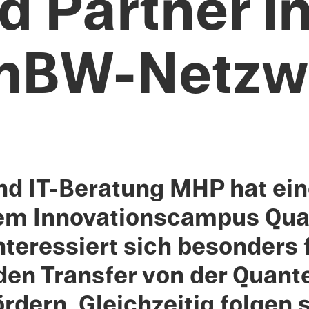
d Partner i
mBW-Netzw
 IT-Beratung MHP hat eine 
dem Innova­tion­scam­pus Q
ter­essiert sich beson­ders
en Trans­fer von der Quante
ördern. Gleichzeitig folgen s