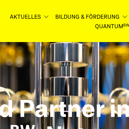
AKTUELLES
BILDUNG & FÖRDERUNG
Untermenü
öffnen
QUANTUM
B
d Partner i