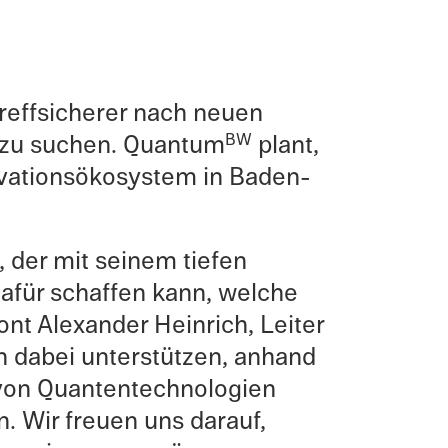
reff­sicherer nach neuen
r zu suchen. Quantum
plant,
BW
ovationsökosystem in Baden-
 der mit seinem tiefen
afür schaf­fen kann, welche
nt Alexan­der Heinrich, Leiter
dabei unter­stützen, anhand
 von Quanten­technologien
n. Wir freuen uns darauf,