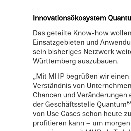
Innova­tion­sökosys­tem Quant
Das geteilte Know-how wollen 
Einsatzge­bi­eten und Anwen­
sein bisheriges Netzw­erk we
Württemberg auszubauen.
„Mit MHP begrüßen wir einen w
Verständ­nis von Unternehmen 
Chancen und Verän­derun­gen ei
der Geschäfts­stelle Quantum
B
von Use Cases schon heute zu v
profi­tieren kann – um morgen a