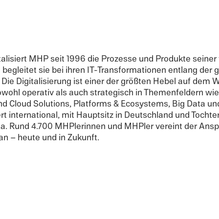
ital­isiert MHP seit 1996 die Prozesse und Produkte seine
d begleitet sie bei ihren IT-Transformationen entlang der
Die Digital­isierung ist einer der größten Hebel auf de
hl opera­tiv als auch strate­gisch in Themen­feldern wie
d Cloud Solutions, Platforms & Ecosys­tems, Big Data und K
 inter­na­tional, mit Haupt­sitz in Deutsch­land und Tocht
ina. Rund 4.700 MHPlerin­nen und MHPler vereint der Ans
an – heute und in Zukunft.