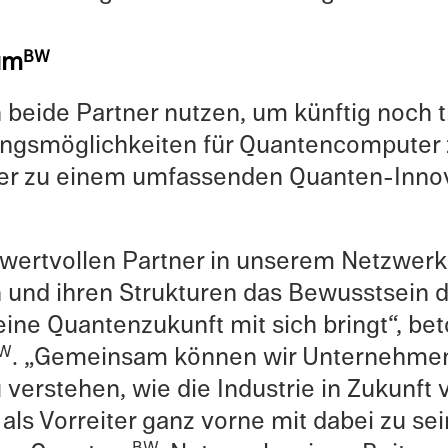
um
BW
beide Partner nutzen, um künftig noch t
dungsmöglichkeiten für Quanten­com­pute
iter zu einem umfassenden Quanten-Inn
ertvollen Partner in unserem Netzw­erk,
und ihren Struk­turen das Bewusst­sein d
ne Quanten­zukunft mit sich bringt“, beto
. „Gemein­sam können wir Unternehmen 
W
erste­hen, wie die Indus­trie in Zukunft
ls Vorre­iter ganz vorne mit dabei zu sei
BW