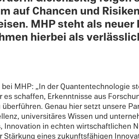
 um auf Chancen und Risiken
eisen.
MHP steht als neuer 
men hierbei als verlässlich
i MHP: „In der Quanten­technologie ste
r es schaf­fen, Erken­nt­nisse aus Forschu
 überführen. Genau hier setzt unsere Pa
l­lenz, univer­sitäres Wissen und unter
, Innova­tion in echten wirtschaftlichen
tärkung eines zukun­fts­fähi­gen Innova­ti