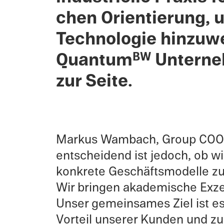
chen Orien­tierung,
Technolo­gie hinzuw
Quantum
Unterneh
BW
zur Seite.
Markus Wambach, Group COO be
entschei­dend ist jedoch, ob wi
konkrete Geschäftsmod­elle zu
Wir bringen akademis­che Exze
Unser gemein­sames Ziel ist es
Vorteil unserer Kunden und zur S