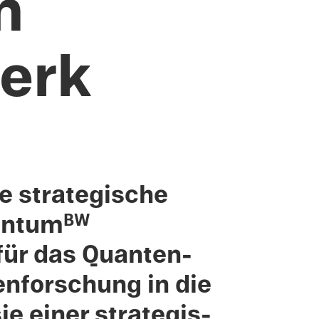
m
erk
strate­gis­che
uantum
BW
 für das Quanten­
n­forschung in die
ie einer strate­gis­