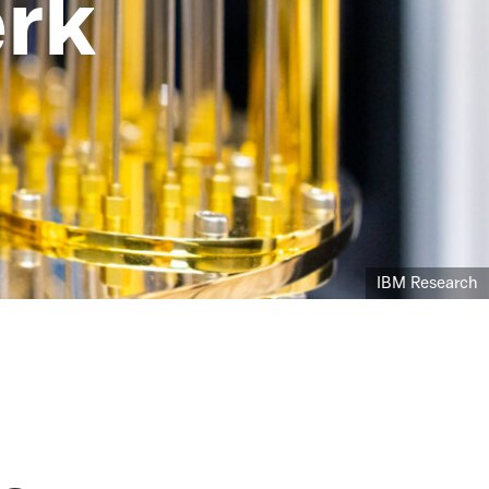
erk
IBM Research