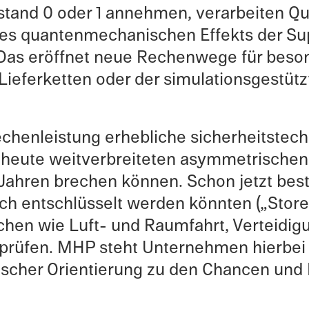
tand 0 oder 1 annehmen, verar­beiten Qua
es quanten­mech­a­nis­chen Effekts der Sup
 Das eröffnet neue Rechen­wege für bes
efer­ket­ten oder der simula­tion­s­gestüt
hen­leis­tung erhebliche sicher­heit­stech­
heute weitver­bre­it­eten asymmetrischen
ahren brechen können. Schon jetzt beste
ch entschlüs­selt werden könnten („Stor
ranchen wie Luft- und Raumfahrt, Vertei­di
n prüfen. MHP steht Unternehmen hierbei 
­gis­cher Orien­tierung zu den Chancen und