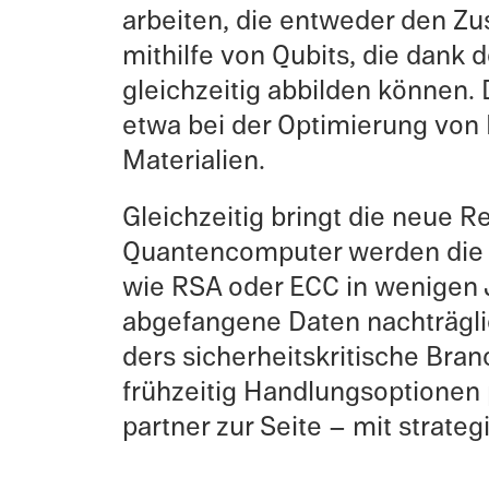
arbeiten, die entweder den Zus
mithilfe von Qubits, die dank d
gleichzeitig abbilden können.
etwa bei der Optimierung von Li
Materialien.
Gleichzeitig bringt die neue Rec
Quanten­com­puter werden die 
wie RSA oder ECC in wenigen J
abgefan­gene Daten nachträgli
ders sicher­heit­skri­tis­che B
frühzeitig Handlung­sop­tio­ne
part­ner zur Seite – mit strate