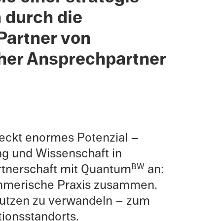
 durch die
Partner von
er Ansprech­part­ner
ckt enormes Poten­zial –
ng und Wissen­schaft in
rtner­schaft mit Quantum
an:
BW
nehmerische Praxis zusam­men.
 Nutzen zu verwan­deln – zum
on­s­stan­dorts.