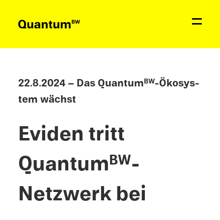
Aktuelles
Bildung & Förderung
22.8.2024 – Das Quantum
-Ökosys­
BW
tem wächst
Netzwerk
Eviden tritt
Quantum
BW
Quantum
-
BW
Kontakt
Netzw­erk bei