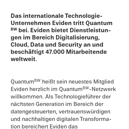
Das inter­na­tionale Technologie-
Unternehmen Eviden tritt Quantum
bei. Eviden bietet Dienstleis­tun­
BW
gen im Bereich Digital­isierung,
Cloud, Data und Security an und
beschäftigt 47.000 Mitar­bei­t­ende
weltweit.
Quantum
heißt sein neuestes Mitglied
BW
Eviden herzlich im Quantum
-Netzw­erk
BW
willkom­men. Als Technolo­gieführer der
nächsten Gener­a­tion im Bereich der
datenges­teuerten, vertrauenswürdi­gen
und nachhalti­gen digitalen Trans­for­ma­
tion bereichert Eviden das