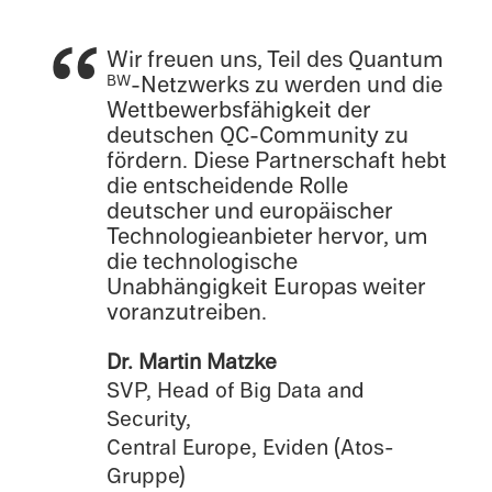
Wir freuen uns, Teil des Quantum
-Netzw­erks zu werden und die
BW
Wettbe­werb­s­fähigkeit der
deutschen QC-Community zu
fördern. Diese Partner­schaft hebt
die entschei­dende Rolle
deutscher und europäis­cher
Technolo­giean­bi­eter hervor, um
die technol­o­gis­che
Unabhängigkeit Europas weiter
voranzutreiben.
Dr. Martin Matzke
SVP, Head of Big Data and
Security,
Central Europe, Eviden (Atos-
Gruppe)