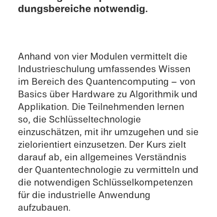
dungs­bere­iche notwendig.
Anhand von vier Modulen vermit­telt die
Indus­tri­eschu­lung umfassendes Wissen
im Bereich des Quanten­computing – von
Basics über Hardware zu Algorith­mik und
Applika­tion. Die Teilnehmenden lernen
so, die Schlüs­sel­tech­nolo­gie
einzuschätzen, mit ihr umzuge­hen und sie
zielo­ri­en­tiert einzusetzen.
Der Kurs zielt
darauf ab, ein allge­meines Verständ­nis
der Quanten­technologie zu vermit­teln und
die notwendi­gen Schlüs­selkom­pe­ten­zen
für die indus­trielle Anwen­dung
aufzubauen.