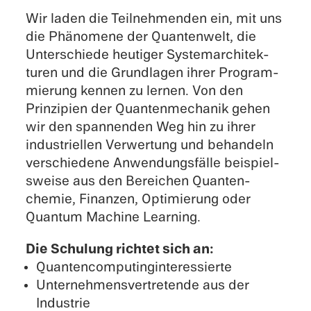
Wir laden die Teilnehmenden ein, mit uns
die Phänomene der Quanten­welt, die
​
Unter­schiede heutiger Systemar­chitek­
turen und die Grund­la­gen ihrer Program­
mierung kennen zu lernen. Von den
Prinzip­ien der Quanten­mechanik gehen
wir den spannen­den Weg hin zu ihrer
indus­triellen Verwer­tung und behan­deln
verschiedene Anwen­dungs­fälle beispiel­
sweise aus den Bereichen Quanten­
chemie, Finanzen, Optimierung oder
Quantum Machine Learning.
Die Schulung richtet sich an:
Quanten­com­puting­in­ter­essierte
Unternehmensvertre­tende aus der
Industrie