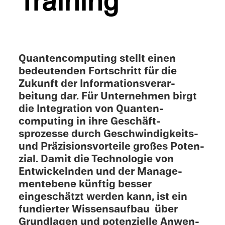
Training
Quanten­computing stellt einen
bedeu­ten­den Fortschritt für die
Zukunft der Infor­ma­tionsver­ar­
beitung dar. Für Unternehmen birgt
die Integra­tion von Quanten­
computing in ihre Geschäft­
sprozesse durch Geschwindigkeits-
und Präzi­sionsvorteile großes Poten­
zial. Damit die Technolo­gie von
Entwick­el­nden und der Manage­
mentebene künftig besser
eingeschätzt werden kann, ist ein
fundierter Wissensauf­bau über
Grund­la­gen und poten­zielle Anwen­