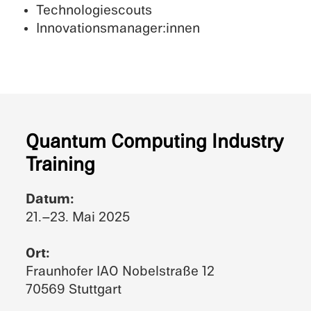
Technolo­gi­escouts
Innovationsmanager:innen
Quantum Comput­ing Indus­try
Training
Datum:
21.–23. Mai 2025
Ort:
Fraunhofer IAO Nobel­straße 12
70569 Stuttgart