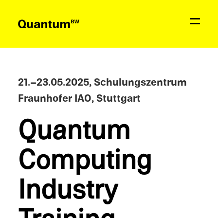
Aktuelles
Bildung & Förderung
21.
–
23.05.2025, Schulungszen­trum
Fraunhofer IAO, Stuttgart
Netzwerk
Quantum
Quantum
BW
Comput­ing
Kontakt
Indus­try